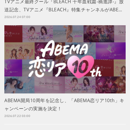
TVアニメ最終クール『BLEACH 千年血戦篇-禍進譚-』放
送記念、TVアニメ『BLEACH』特集チャンネルがABE…
2026.07.24 07:00
ABEMA開局10周年を記念し、「ABEMA恋リア10th」キ
ャンペーンの実施を決定！
2026.07.22 03:00