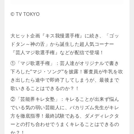
© TV TOKYO
大ヒット企画『キス我慢選手権』に続き、「ゴッ
ドタン～神の舌」から誕生した超人気コーナー
『芸人マジ歌選手権』などが配信で登場！
①「マジ歌選手権」：芸人達がオリジナルで書き
下ろした”マジ・ソング”を披露！審査員が牛乳を吹
き出したら途中で即終了してしまうが、最後まで
歌いきることはできるのか？！
②「芸能界キレ女塾」：キレることが出来ず悩ん
でいる気の弱い芸能人に、バカリズム先生がキレ
方を徹底指導！最終試験である、ダメディレクタ
ーとの打ち合わせでうまくキレることはできるの
か？！