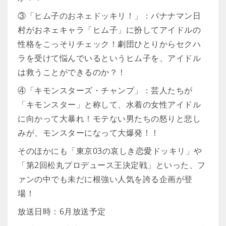
③「ヒム子のおネェドッキリ！」：バナナマン日
村がおネェキャラ「ヒム子」に扮してアイドルの
性格をこっそりチェック！劇団ひとりからセクハ
ラを受けて悩んでいるというヒム子を、アイドル
は救うことができるのか？！
④「キモンスターズ・チャンプ」：芸人たちが
「キモンスター」と称して、水着の女性アイドル
に向かって大暴れ！モテない男たちの怒りと悲し
みが、モンスターになって大爆発！！
そのほかにも「東京03の哀しき恋愛ドッキリ」や
「第2回松丸プロデュース王決定戦」といった、フ
ァンの中でも未だに根強い人気を誇る企画が登
場！
放送日時：6月放送予定