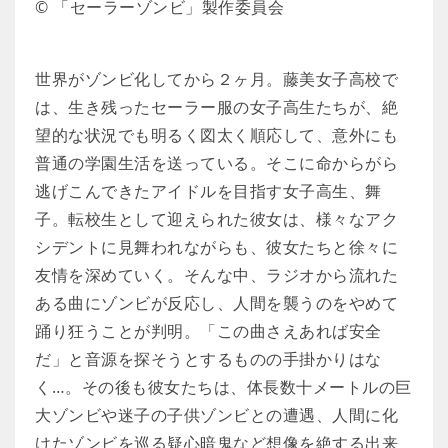
© 「セーラーゾンビ」製作委員会
世界がゾンビ化してから２ヶ月。藤美女子高校で
は、生き残ったセーラー服の女子高生たちが、絶
望的な状況でも明るく図太く順応して、意外にも
普通の学園生活を送っている。そこに命からがら
逃げこんできたアイドルを目指す女子高生、舞
子。転校生として迎えられた彼女は、様々なアク
シデントに見舞われながらも、彼女たちと徐々に
友情を深めていく。そんな中、ラジオから流れた
ある曲にゾンビが反応し、人間を襲うのをやめて
踊り狂うことが判明。「この曲さえあれば安全
だ」と音源を探そうとするものの手掛かりはな
く…。その後も彼女たちは、体長数十メートルの巨
大ゾンビや迷子の子供ゾンビとの遭遇、人間に化
けたゾンビを巡る疑心暗鬼など想像を絶する出来