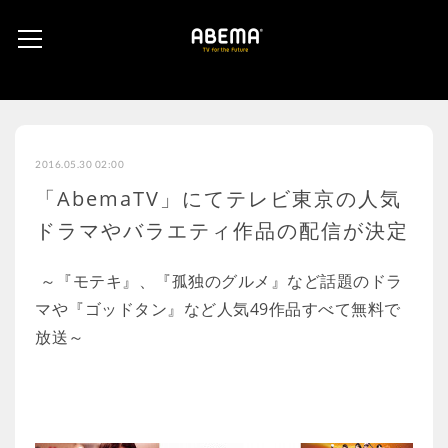
2016.05.30 02:00
「AbemaTV」にてテレビ東京の人気
ドラマやバラエティ作品の配信が決定
～『モテキ』、『孤独のグルメ』など話題のドラ
マや『ゴッドタン』など人気49作品すべて無料で
放送～