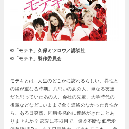
©「モテキ」久保ミツロウ／講談社
©「モテキ」製作委員会
モテキとは…人生のどこかに訪れるらしい、異性と
の縁が重なる時期。片思いのあの人、単なる友達
だと思っていたあの人、会社の先輩、大学時代の
後輩などなど…いままで全く連絡のなかった異性か
ら、ある日突然、同時多発的に連絡がきたことあ
りませんか？ 恋愛に不器用で、優柔不断な低恋愛
偏差値“男”に、ある日突然やってきたモテキ…。急