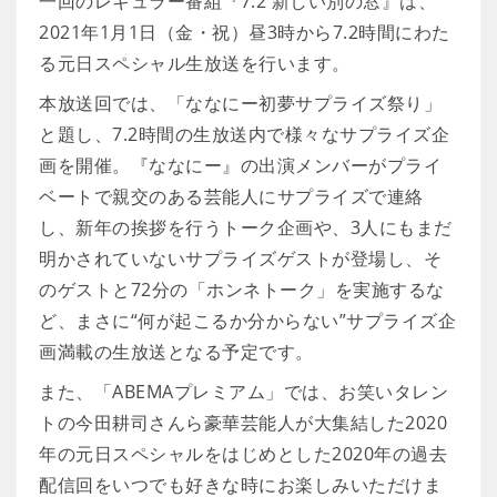
一回のレギュラー番組『7.2 新しい別の窓』は、
2021年1月1日（金・祝）昼3時から7.2時間にわた
る元日スペシャル生放送を行います。
本放送回では、「ななにー初夢サプライズ祭り」
と題し、7.2時間の生放送内で様々なサプライズ企
画を開催。『ななにー』の出演メンバーがプライ
ベートで親交のある芸能人にサプライズで連絡
し、新年の挨拶を行うトーク企画や、3人にもまだ
明かされていないサプライズゲストが登場し、そ
のゲストと72分の「ホンネトーク」を実施するな
ど、まさに“何が起こるか分からない”サプライズ企
画満載の生放送となる予定です。
また、「ABEMAプレミアム」では、お笑いタレン
トの今田耕司さんら豪華芸能人が大集結した2020
年の元日スペシャルをはじめとした2020年の過去
配信回をいつでも好きな時にお楽しみいただけま