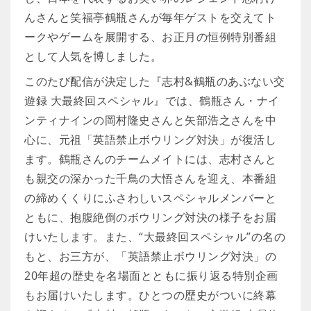
んさんと笑福亭鶴瓶さんが毎年ゲストを交えてト
ークやゲームを展開する、お正月の恒例特別番組
として人気を博しました。
このたび配信が決定した『志村&鶴瓶のあぶない交
遊録 大最終回スペシャル』では、鶴瓶さん・ナイ
ンティナインの岡村隆史さんと矢部浩之さんを中
心に、元祖「英語禁止ボウリング対決」が復活し
ます。鶴瓶さんのチームメイトには、志村さんと
も親交の深かった千鳥の大悟さんを迎え、本番組
の締めくくりにふさわしいスペシャルメンバーと
ともに、抱腹絶倒のボウリング対決の様子をお届
けいたします。また、“大最終回スペシャル”の名の
もと、お三方が、「英語禁止ボウリング対決」の
20年超の歴史を名場面とともに振り返る特別企画
もお届けいたします。ひとつの歴史がついに終幕