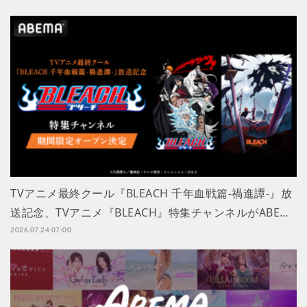
TVアニメ最終クール『BLEACH 千年血戦篇-禍進譚-』放
送記念、TVアニメ『BLEACH』特集チャンネルがABE…
2026.07.24 07:00