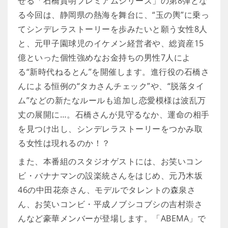
せる「石橋貴明プレミアムシリーズ」の第8弾とな
る今回は、静岡県の熱海を舞台に、“玉の輿”に乗っ
てシンデレラストーリーを歩みたいと願う女性8人
と、元甲子園球児のイケメン経営者や、総資産15
億といった個性強めなお金持ちの男性7人によ
る“新時代ねるとん”を開催します。進行役の石橋さ
んによる恒例の“タカさんチェック”や、“脱落タイ
ム”などの新たなルールも追加し恋愛模様は波乱万
丈の展開に…。石橋さんが見守るなか、運命の相手
を見つけ出し、シンデレラストーリーをつかみ取
る女性は現れるのか！？
また、本番組のスタジオゲストには、お笑いコン
ビ・バナナマンの設楽統さんをはじめ、元乃木坂
46の中田花奈さん、モデルでタレントの森泉さ
ん、お笑いコンビ・平成ノブシコブシの吉村崇さ
んなど豪華メンバーが登場します。「ABEMA」で