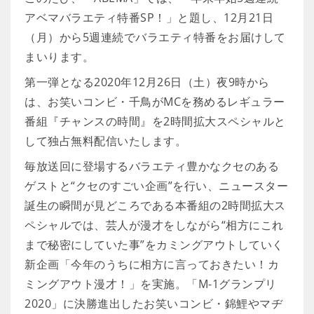
アベマバラエティ特番SP！」と題し、12月21日
（月）から5週連続でバラエティ特番をお届けして
まいります。
第一弾となる2020年12月26日（土）夜9時から
は、お笑いコンビ・千鳥がMCを務めるレギュラー
番組『チャンスの時間』を2時間拡大スペシャルと
して独占無料配信いたします。
毎放送回に登場するバラエティ豊かなクセのある
ゲストと“クセのすごい企画”を行い、ニュースター
誕生の瞬間が見どころである本番組の2時間拡大ス
ペシャルでは、芸人が漫才をしながら“相方にこれ
まで秘密にしていた事”をカミングアウトしていく
新企画「今年のうちに相方に言っておきたい！カ
ミングアウト漫才！」を実施。「M-1グランプリ
2020」に決勝進出したお笑いコンビ・錦鯉やマヂ