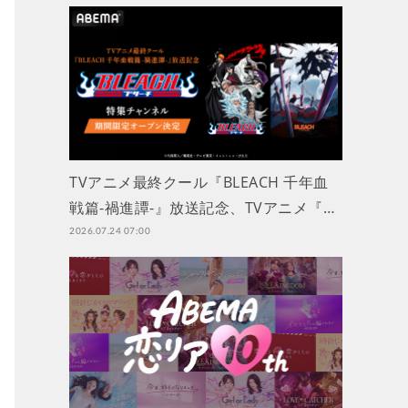
TVアニメ最終クール『BLEACH 千年血
戦篇-禍進譚-』放送記念、TVアニメ『…
2026.07.24 07:00