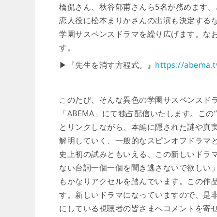
橋侃さん、秋谷郁甫さんら5名が務めます
恋人役に松本まりかさんの出演も決定する
学園サスペンスドラマを繰り広げます。なお
す。
▶『先生を消す方程式。』
https://abema.t
このたび、そんな異色の学園サスペンスドラ
「ABEMA」にて独占配信いたします。この
とリンクしながら、本編に隠された謎や真
解明していく、一般的なスピンオフドラマ
史上初の試みともいえる、この新しいドラ
ない台詞一個一個を聞き逃さないで欲しい
もかなりアクセルを踏んでいます。この作
す。新しいドラマになっていますので、是非
にしている視聴者の皆さまへコメントを寄