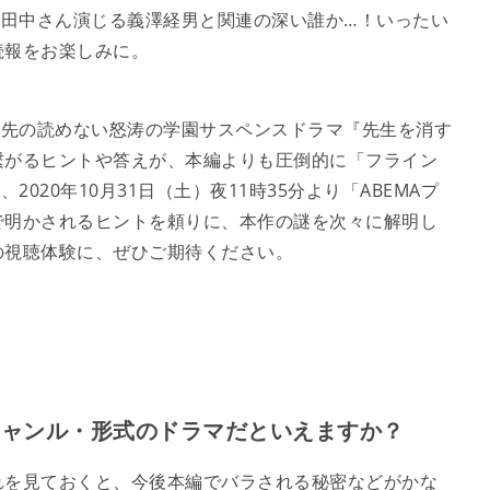
、田中さん演じる義澤経男と関連の深い誰か…！いったい
続報をお楽しみに。
、先の読めない怒涛の学園サスペンスドラマ『先生を消す
繋がるヒントや答えが、本編よりも圧倒的に「フライン
020年10月31日（土）夜11時35分より「ABEMAプ
で明かされるヒントを頼りに、本作の謎を次々に解明し
の視聴体験に、ぜひご期待ください。
ジャンル・形式のドラマだといえますか？
れを見ておくと、今後本編でバラされる秘密などがかな