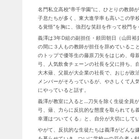
名門私立高校“帝千学園”に、ひとりの教師
子息たちが多く、東大進学率も高いこの学校
る覚悟”を胸に、強烈な笑顔を作って校門を
義澤は3年D組の副担任・頼田朝日（山田裕
の間に３人もの教師が担任を辞めているこ
のトップで優等生の藤原刀矢をはじめ、母
弓、人気飲食チェーンの社長を父に持ち、自
大木薙、父親が大企業の社長で、おじが政
メンバーがそろっているが、やさしくて人
にやっていると話す。
義澤が教室に入ると…刀矢を除く生徒全員
弓、薙、力らに反抗的な態度を取られても
幸運はついてくる」と、自分が大切にしてい
やがて、反抗的な生徒たちは義澤がどんな
を募らせていき…ついに学校一の厄介者・