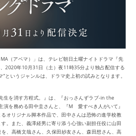
EMA（アベマ）」は、テレビ朝日土曜ナイトドラマ『先
2020年10月31日（土）夜11時35分より独占配信する
マ”というジャンルは、ドラマ史上初の試みとなります。
先生を消す方程式。』は、『おっさんずラブ-in the
にて主演を務める田中圭さんと、『M 愛すべき人がいて』
よるオリジナル脚本作品で、田中さんは恐怖の進学校教
ます。また、義澤経男に寄り添う心強い副担任役に山田
役を、高橋文哉さん、久保田紗友さん、森田想さん、高