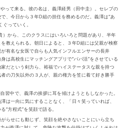
がやって来る。彼の名は、義澤経男（田中圭）。セレブの
で、今日から３年D組の担任を務めるのだ。義澤は“あ
くぐっていく。
貴）から、このクラスにはいろいろと問題があり、半年
とを教えられる。朝日によると、３年D組には父親が検察
親が有名な女医で自らも人気インフルエンサーの長井
身は高校生にマッチングアプリで“パパ活”をさせている
治家だという剣力ら、裕福でハイステータスな親を持つ
気者の刀矢以外の３人が、親の権力を笠に着て好き勝手
が自習中で、義澤の挨拶に耳を傾けようともしなかった。
義澤は一向に気にすることなく、「日々笑っていれば、
る“方程式”を笑顔で語る。
嫌がらせにも動じず、笑顔を絶やさないことにいら立ち
剣力が義澤に対して、危険な攻撃を仕掛けていく！それは