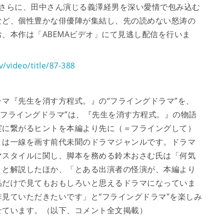
。さらに、田中さん演じる義澤経男を深い愛情で包み込む
など、個性豊かな俳優陣が集結し、先の読めない怒涛の
、本作は「ABEMAビデオ」にて見逃し配信を行いま
v/video/title/87-388
マ『先生を消す方程式。』の“フライングドラマ”を、
“フライングドラマ”は、『先生を消す方程式。』の物語
実に繋がるヒントを本編より先に（＝フライングして）
とは一線を画す前代未聞のドラマジャンルです。ドラマ
マスタイルに関し、脚本を務める鈴木おさむ氏は「何気
」と解説したほか、「とある出演者の怪演が、本編より
品だけで見てもおもしろいと思えるドラマになっていま
見ていただきたいです」と“フライングドラマ”を楽しみ
せています。（以下、コメント全文掲載）