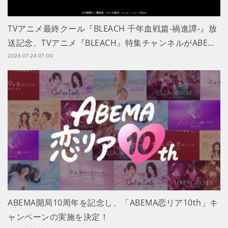
TVアニメ最終クール『BLEACH 千年血戦篇-禍進譚-』放
送記念、TVアニメ『BLEACH』特集チャンネルがABE…
2026.07.24 07:00
ABEMA開局10周年を記念し、「ABEMA恋リア10th」キ
ャンペーンの実施を決定！