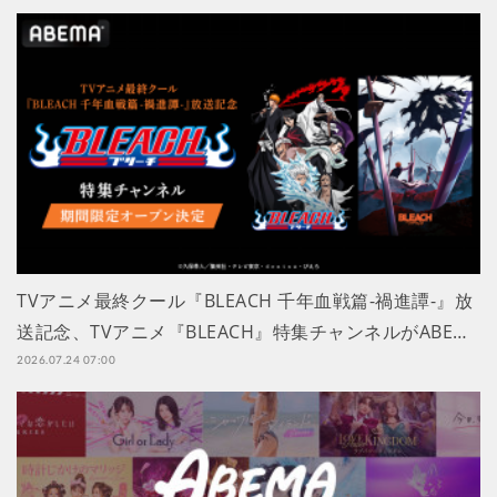
TVアニメ最終クール『BLEACH 千年血戦篇-禍進譚-』放
送記念、TVアニメ『BLEACH』特集チャンネルがABE…
2026.07.24 07:00