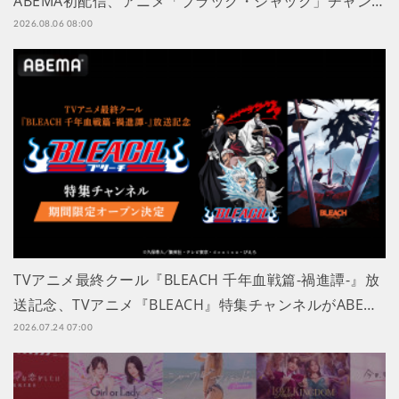
ABEMA初配信、アニメ「ブラック・ジャック」チャン…
2026.08.06 08:00
TVアニメ最終クール『BLEACH 千年血戦篇-禍進譚-』放
送記念、TVアニメ『BLEACH』特集チャンネルがABE…
2026.07.24 07:00