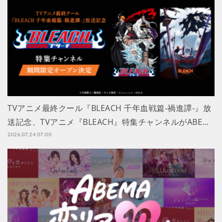
TVアニメ最終クール『BLEACH 千年血戦篇-禍進譚-』放
送記念、TVアニメ『BLEACH』特集チャンネルがABE…
2026.07.24 07:00