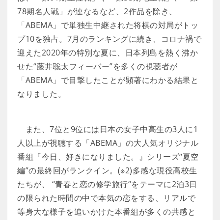
78期名人戦」が連なるなど、2作品を除き、
「ABEMA」で単独生中継された将棋の対局がトッ
プ10を独占。7月のランキングに続き、コロナ禍で
迎えた2020年の特別な夏に、日本列島を熱く沸か
せた“藤井聡太フィーバー”を多くの視聴者が
「ABEMA」で目撃したことが顕著にわかる結果と
なりました。
また、7位と9位には日本の女子中高生の3人に1
人以上が視聴する「ABEMA」の大人気オリジナル
番組『今日、好きになりました。』シリーズ“夏空
編”の最終回がランクイン。(※2)多感な現役高校生
たちが、 “青春と恋の修学旅行“をテーマに2泊3日
の限られた時間の中で本気の恋をする、リアルで
等身大な様子を追いかけた本番組が多くの共感と