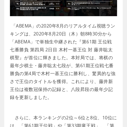
「ABEMA」の2020年8月のリアルタイム視聴ラン
キングは、2020年8月20日（木）朝8時30分から
「ABEMA」で単独生中継された『第61期 王位戦
七番勝負 第四局 2日目 木村一基王位 対 藤井聡太
棋聖』が首位に輝きました。本対局では、将棋の
最年少棋士・藤井聡太七段が、第61期王位戦七番
勝負の第4局で木村一基王位に勝利し、驚異的な強
さで王位のタイトルを獲得。これにより、藤井新
王位は複数冠保持の記録と、八段昇段の最年少記
録を更新しました。
さらに、本ランキングの2位～6位と8位、10位に
は、「第61期王位戦」や「第33期竜王戦」、「第