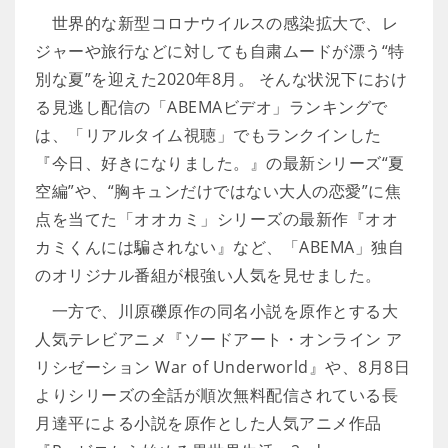
世界的な新型コロナウイルスの感染拡大で、レ
ジャーや旅行などに対しても自粛ムードが漂う“特
別な夏”を迎えた2020年8月。 そんな状況下におけ
る見逃し配信の「ABEMAビデオ」ランキングで
は、「リアルタイム視聴」でもランクインした
『今日、好きになりました。』の最新シリーズ“夏
空編”や、“胸キュンだけではない大人の恋愛”に焦
点を当てた「オオカミ」シリーズの最新作『オオ
カミくんには騙されない』など、「ABEMA」独自
のオリジナル番組が根強い人気を見せました。
一方で、川原礫原作の同名小説を原作とする大
人気テレビアニメ『ソードアート・オンライン ア
リシゼーション War of Underworld』や、8月8日
よりシリーズの全話が順次無料配信されている長
月達平による小説を原作とした人気アニメ作品