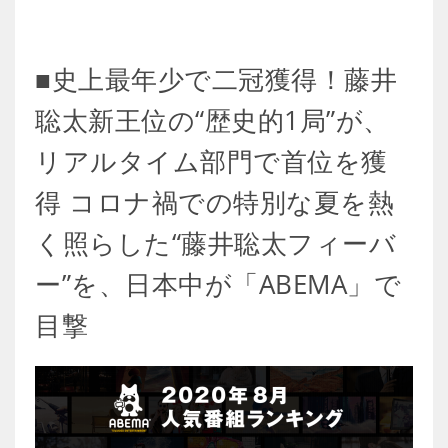
■史上最年少で二冠獲得！藤井
聡太新王位の“歴史的1局”が、
リアルタイム部門で首位を獲
得 コロナ禍での特別な夏を熱
く照らした“藤井聡太フィーバ
ー”を、日本中が「ABEMA」で
目撃