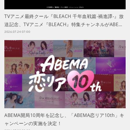
TVアニメ最終クール『BLEACH 千年血戦篇-禍進譚-』放
送記念、TVアニメ『BLEACH』特集チャンネルがABE…
2026.07.24 07:00
ABEMA開局10周年を記念し、「ABEMA恋リア10th」キ
ャンペーンの実施を決定！