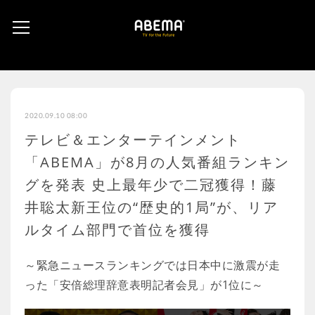
2020.09.10 08:00
テレビ＆エンターテインメント
「ABEMA」が8月の人気番組ランキン
グを発表 史上最年少で二冠獲得！藤
井聡太新王位の“歴史的1局”が、リア
ルタイム部門で首位を獲得
～緊急ニュースランキングでは日本中に激震が走
った「安倍総理辞意表明記者会見」が1位に～