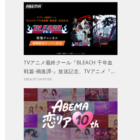
TVアニメ最終クール『BLEACH 千年血
戦篇-禍進譚-』放送記念、TVアニメ『…
2026.07.24 07:00