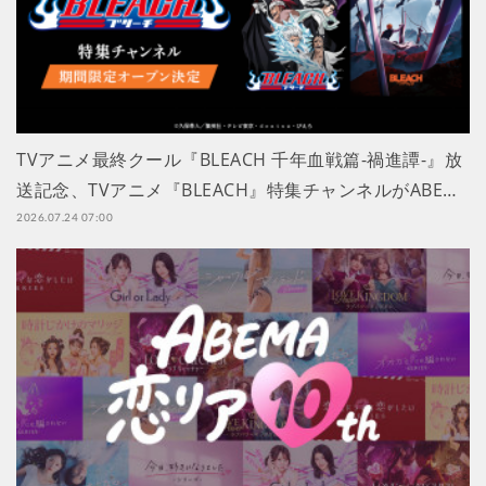
TVアニメ最終クール『BLEACH 千年血戦篇-禍進譚-』放
送記念、TVアニメ『BLEACH』特集チャンネルがABE…
2026.07.24 07:00