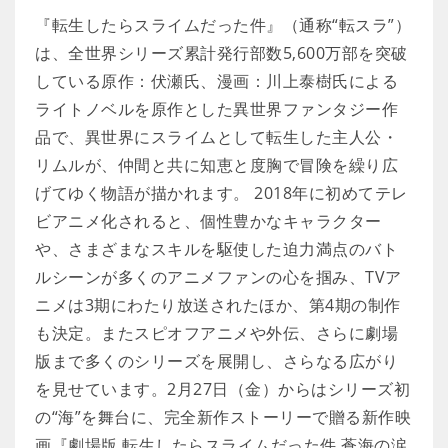
『転生したらスライムだった件』（通称“転スラ”）
は、全世界シリーズ累計発行部数5,600万部を突破
している原作：伏瀬氏、漫画：川上泰樹氏による
ライトノベルを原作とした異世界ファンタジー作
品で、異世界にスライムとして転生した主人公・
リムルが、仲間と共に知恵と度胸で冒険を繰り広
げてゆく物語が描かれます。 2018年に初めてテレ
ビアニメ化されると、個性豊かなキャラクター
や、さまざまなスキルを駆使した迫力満点のバト
ルシーンが多くのアニメファンの心を掴み、TVア
ニメは3期にわたり放送されたほか、第4期の制作
も決定。またスピオフアニメや外伝、さらに劇場
版まで多くのシリーズを展開し、さらなる広がり
を見せています。2月27日（金）からはシリーズ初
の“海”を舞台に、完全新作ストーリーで贈る新作映
画『劇場版 転生したらスライムだった件 蒼海の涙