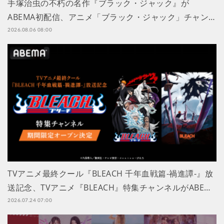
手塚治虫の不朽の名作『ブラック・ジャック』が
ABEMA初配信、アニメ「ブラック・ジャック」チャン…
2026.08.06 08:00
TVアニメ最終クール『BLEACH 千年血戦篇-禍進譚-』放
送記念、TVアニメ『BLEACH』特集チャンネルがABE…
2026.07.24 07:00