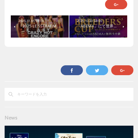
2025.11.05 08:00
2025.10.30 08:00
『2025 LE SSERAFIM …
「ABEMA」にて世界…
News