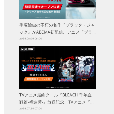
手塚治虫の不朽の名作『ブラック・ジャ
ック』がABEMA初配信、アニメ「ブラ…
2026.08.06 08:00
TVアニメ最終クール『BLEACH 千年血
戦篇-禍進譚-』放送記念、TVアニメ『…
2026.07.24 07:00