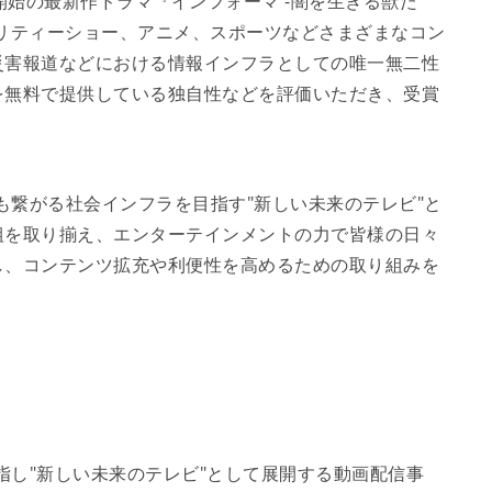
送開始の最新作ドラマ『インフォーマ -闇を生きる獣た
リティーショー、アニメ、スポーツなどさまざまなコン
災害報道などにおける情報インフラとしての唯一無二性
を無料で提供している独自性などを評価いただき、受賞
も繋がる社会インフラを目指す"新しい未来のテレビ"と
組を取り揃え、エンターテインメントの力で皆様の日々
し、コンテンツ拡充や利便性を高めるための取り組みを
指し"新しい未来のテレビ"として展開する動画配信事