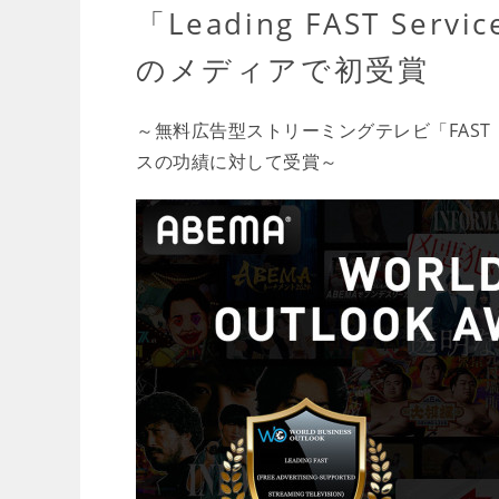
「Leading FAST Serv
のメディアで初受賞
～無料広告型ストリーミングテレビ「FAST（Free A
スの功績に対して受賞～