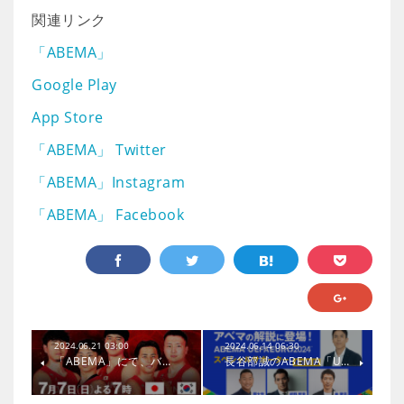
関連リンク
「ABEMA」
Google Play
App Store
「ABEMA」 Twitter
「ABEMA」Instagram
「ABEMA」 Facebook
2024.06.21 03:00
2024.06.14 06:30
「ABEMA」にて、バ…
長谷部誠のABEMA「U…