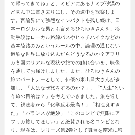
て帰ってきてね」と、ミビアにあるナミブ砂漠の
ど真ん中に置き去りにし、その道中を観察しま
す。言論界にて強烈なインパクトを残し続け、日
本一ロジカルな男とも言えるひろゆきさんを、移
動手段はローカル路線バスやヒッチハイクなどの
基本陸路のみというルールの中、論理の通じない
過酷な世界に放り込んだらどうなるのか？アフリ
カ各国のリアルな現状や旅での触れ合いを、映像
を通してお届けしました。また、ひろゆきさんの
旅のパートナーとして、俳優の東出昌大さんが参
加し、「人はなぜ旅をするのか？」、「“人生”とい
う旅の目的は？」を考えていきました。旅を通し
て、視聴者から「化学反応最高！」「相性良すぎ
た」「バランスが絶妙」「このコンビで無限にア
フリカ旅してほしい」と絶賛される名コンビとな
り、現在は、シリーズ第2弾として舞台を南米に移