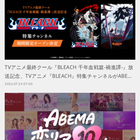
TVアニメ最終クール『BLEACH 千年血戦篇-禍進譚-』放
送記念、TVアニメ『BLEACH』特集チャンネルがABE…
2026.07.24 07:00