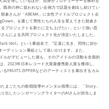
しても人気を博しているほか、自身がプロデューサーを務める
」でも、既存の枠に捉われない企画力で話題を創出し続けてい
朝倉さんが「ABEMA」に女性アイドルプロジェクト企
ingDown」を通じて男性たちの人生を変えてきた朝倉さ
きるプロジェクトを新たに立ち上げたい」という強い思
Mと朝倉さんによる共同プロジェクト化が決定いたしました。
ark Idol』という番組名で、“正直に生き、同性に好か
オーディション番組として追いかけます。また、
たアイドルがデビューした後も、そのアイドルの活動を全面的
EMは、2023年日本レコード大賞最優秀新人賞を獲得し、
FRUITS ZIPPERなどのアーティストを輩出するカル
たまごたちの歌唱指導やメンタル指導には、「Story」
り出したシンガーソングライターのAIさんが担当しま