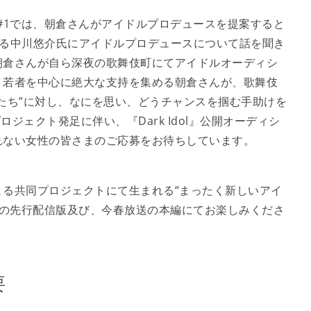
信版#1では、朝倉さんがアイドルプロデュースを提案すると
役である中川悠介氏にアイドルプロデュースについて話を聞き
朝倉さんが自ら深夜の歌舞伎町にてアイドルオーディシ
。若者を中心に絶大な支持を集める朝倉さんが、歌舞伎
たち”に対し、なにを思い、どうチャンスを掴む手助けを
ジェクト発足に伴い、『Dark Idol』公開オーディシ
れない女性の皆さまのご応募をお待ちしています。
未来による共同プロジェクトにて生まれる“まったく新しいアイ
ol』の先行配信版及び、今春放送の本編にてお楽しみくださ
要