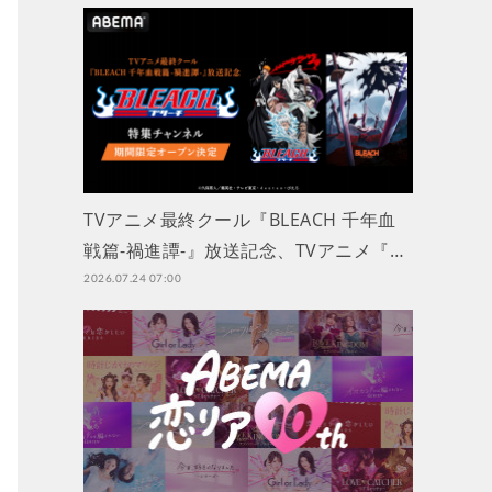
TVアニメ最終クール『BLEACH 千年血
戦篇-禍進譚-』放送記念、TVアニメ『…
2026.07.24 07:00