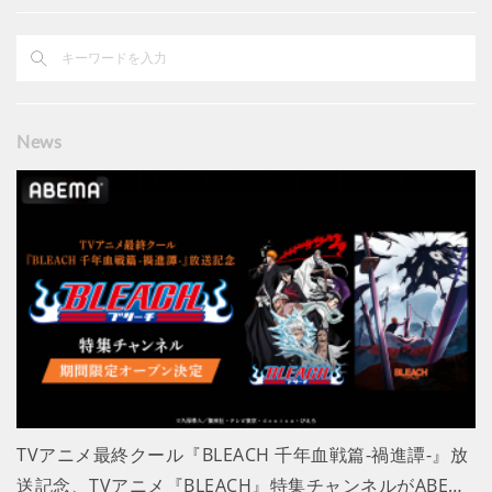
News
TVアニメ最終クール『BLEACH 千年血戦篇-禍進譚-』放
送記念、TVアニメ『BLEACH』特集チャンネルがABE…