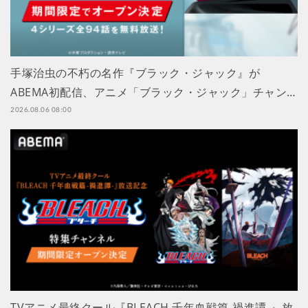
手塚治虫の不朽の名作『ブラック・ジャック』が
ABEMA初配信、アニメ「ブラック・ジャック」チャン…
2026.08.06 08:00
TVアニメ最終クール『BLEACH 千年血戦篇-禍進譚-』放