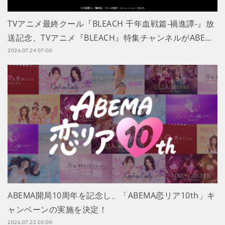
TVアニメ最終クール『BLEACH 千年血戦篇-禍進譚-』放
送記念、TVアニメ『BLEACH』特集チャンネルがABE…
2026.07.24 07:00
ABEMA開局10周年を記念し、「ABEMA恋リア10th」キ
ャンペーンの実施を決定！
2026.07.22 03:00