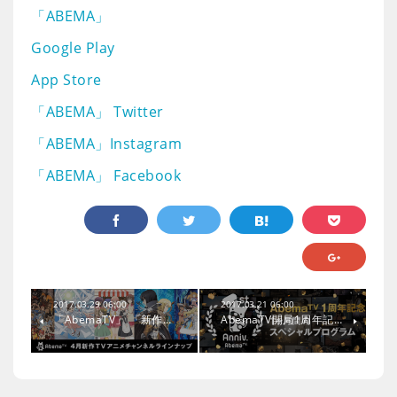
「ABEMA」
Google Play
App Store
「ABEMA」 Twitter
「ABEMA」Instagram
「ABEMA」 Facebook
2017.03.29 06:00
2017.03.21 06:00
「AbemaTV」 「新作…
AbemaTV開局1周年記…