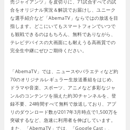
売ジャイアンツ」を皮切りに、71試合すべての試
合をオリジナル実況＆解説でお届けし、ユニーク
な選手紹介など「AbemaTV」ならではの放送を目
指します。どこにいてもスマートフォンでいつで
も観戦できるのはもちろん、無料でありながら、
テレビデバイスの大画面にも耐えうる高画質での
完全生中継にぜひご期待ください。
「AbemaTV」では、ニュースやバラエティなど約
70のオリジナルレギュラー生放送番組をはじめ、
ドラマや音楽、スポーツ、アニメなど多彩なジャ
ンルのコンテンツを揃えた約30チャンネルを、登
録不要、24時間すべて無料で放送しており、アプ
リのダウンロード数が2017年3月時点で1,500万を
突破するなど、急速に利用者を伸ばしています。
また、「AbemaTV」では、「Google Cast」、