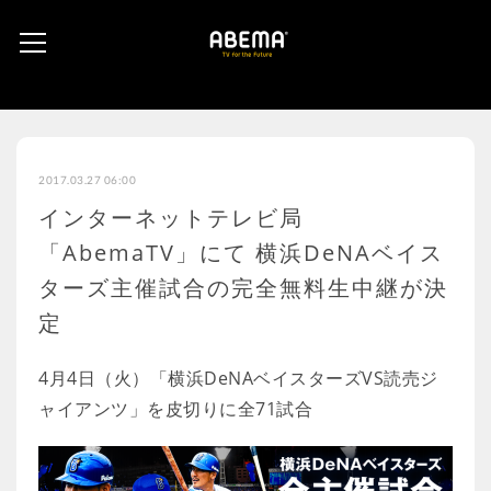
2017.03.27 06:00
インターネットテレビ局
「AbemaTV」にて 横浜DeNAベイス
ターズ主催試合の完全無料生中継が決
定
4月4日（火）「横浜DeNAベイスターズVS読売ジ
ャイアンツ」を皮切りに全71試合