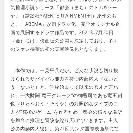
気推理小説シリーズ『都会（まち）のトム&ソー
ヤ』（講談社YA!ENTERTAINMENT刊）原作のも
と、「ABEMA」が初ドラマ化、完全オリジナル企
画で展開するドラマ作品です。2021年7月30日
（金）には、映画版の公開も決定しており、多く
のファン待望の初の実写映像化となります。
本作では、一見平凡だが、どんな状況も切り抜
けられるサバイバル能力を持つ内藤内人（ないと
う・ないと）と、学校始まって以来の秀才と言わ
れ、一大財閥“竜王グループ”の御曹司である竜王創
也（りゅうおう・そうや）の対照的なタイプの二
人が“究極のゲーム”を作るため、都会の様々な場所
を舞台に推理と冒険を繰り広げていきます。主人
公の内藤内人役は、第71回カンヌ国際映画祭にて