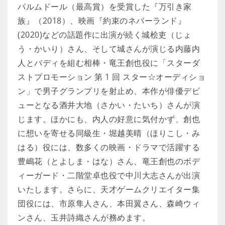
パルムドール（最高賞）を受賞した『万引き家
族』（2018）、映画『約束のネバーランド』
(2020)などの話題作に出演が続く城桧吏（じょ
う・かいり）さん、そして城さんが演じる内藤内
人とバディを組む相棒・竜王創也役に「スターダ
ストプロモーション 第 1 回 スター☆オーディショ
ン」で男子グランプリを射止め、本作が俳優デビ
ューとなる酒井大地（さかい・たいち）さんが演
じます。ほかにも、内人の好意に気付かず、創也
に想いを寄せる同級生・堀越美晴（ほりこし・み
はる）役には、数多くの映画・ドラマで活躍する
豊嶋花（とよしま・はな）さん、竜王創也のボデ
ィーガード・二階堂卓也役で中川大志さんが出演
いたします。さらに、天才ゲームクリエイター集
団役には、市原隼人さん、本田翼さん、森崎ウィ
ンさん、玉井詩織さんが務めます。