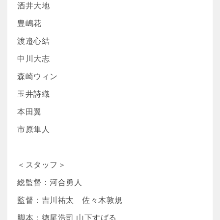
酒井大地
豊嶋花
渡邉心結
中川大志
森崎ウィン
玉井詩織
本田翼
市原隼人
＜スタッフ＞
総監督：河合勇人
監督：吉川祐太 佐々木敦規
脚本：徳尾浩司 山下すばる