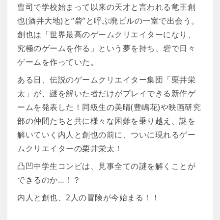
曹司で学校始まって以来の天才と言われる竜王創
也(酒井大地)と“砦”と呼ぶ廃ビルの一室で出会う。
創也は「世界最高のゲームクリエイターになり、
究極のゲームを作る」という夢を持ち、砦で日々
ゲームを作っていた。
ある日、伝説のゲームクリエイター集団「栗井栄
太」が、謎を解いた者だけがプレイできる新作ゲ
ームを発表した！同級生の美晴(豊嶋花)や映画研究
部の仲間たちと共に様々な困難を乗り越え、謎を
解いていく内人と創也の前に、ついに現れるゲー
ムクリエイターの栗井栄太！
凸凹中学生コンビは、見事全ての謎を解くことが
できるのか…！？
内人と創也、2人の冒険が今始まる！！