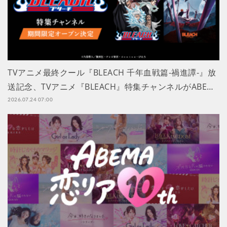
TVアニメ最終クール『BLEACH 千年血戦篇-禍進譚-』放
送記念、TVアニメ『BLEACH』特集チャンネルがABE…
2026.07.24 07:00