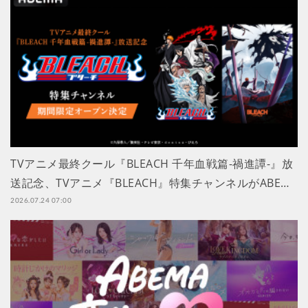
TVアニメ最終クール『BLEACH 千年血戦篇-禍進譚-』放
送記念、TVアニメ『BLEACH』特集チャンネルがABE…
2026.07.24 07:00